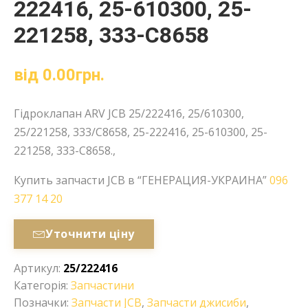
222416, 25-610300, 25-
221258, 333-C8658
від
0.00
грн.
Гідроклапан ARV JCB 25/222416, 25/610300,
25/221258, 333/C8658, 25-222416, 25-610300, 25-
221258, 333-C8658.,
Купить запчасти JCB в “ГЕНЕРАЦИЯ-УКРАИНА”
096
377 14 20
Уточнити ціну
Артикул:
25/222416
Категорія:
Запчастини
Позначки:
Запчасти JCB
,
Запчасти джисиби
,