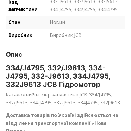
332-J9613, 332/J9613, 332J9613,
Код
запчастини
334-J4795, 334/J4795, 334J4795
Стан
Новий
Виробник
Виробник JCB
Опис
334/J4795, 332/J9613, 334-
J4795, 332-J9613, 334J4795,
332J9613 JCB Гідромотор
Каталожний номер запчастини JCB: 334/J4795,
332/J9613, 334-J4795, 332-J9613, 334J4795, 332J9613.
Доставка товарів по Україні здійснюється на
відділення транспортної компанії «Нова
Пошта».