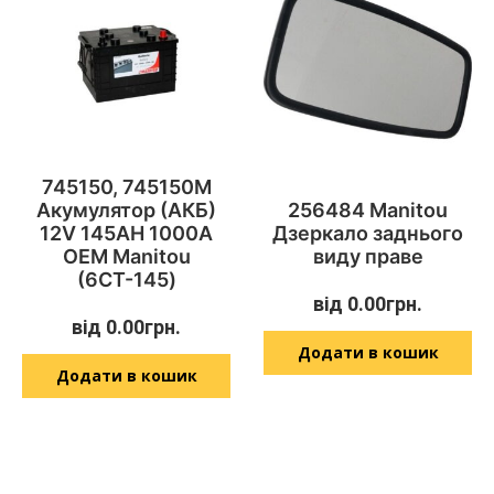
745150, 745150M
Акумулятор (АКБ)
256484 Manitou
12V 145AH 1000A
Дзеркало заднього
OEM Manitou
виду праве
(6СТ-145)
від
0.00
грн.
від
0.00
грн.
Додати в кошик
Додати в кошик