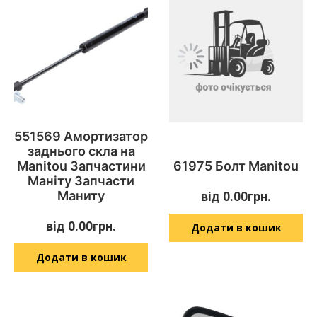
551569 Амортизатор
заднього скла на
Manitou Запчастини
61975 Болт Manitou
Маніту Запчасти
Маниту
від
0.00
грн.
від
0.00
грн.
Додати в кошик
Додати в кошик