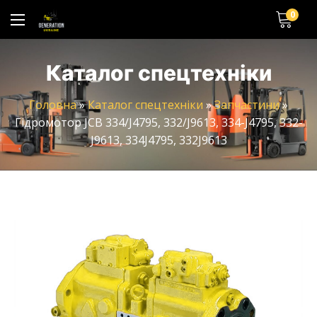
0
Каталог спецтехніки
Головна
»
Каталог спецтехніки
»
Запчастини
»
Гідромотор JCB 334/J4795, 332/J9613, 334-J4795, 332-
J9613, 334J4795, 332J9613