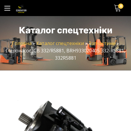
0
Каталог спецтехніки
Головна
»
Каталог спецтехніки
»
Запчастини
»
Гідронасос JCB 332/R5881, BRH933020405 332-R5881,
332R5881