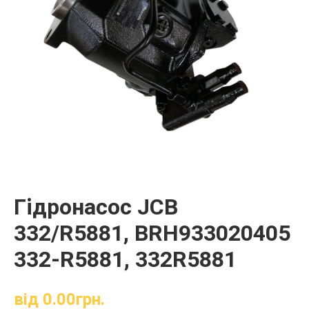
Гідронасос JCB
332/R5881, BRH933020405
332-R5881, 332R5881
від
0.00
грн.