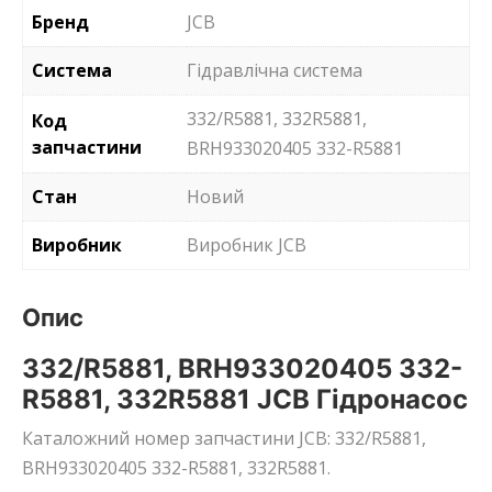
Бренд
JCB
Система
Гідравлічна система
332/R5881, 332R5881,
Код
запчастини
BRH933020405 332-R5881
Стан
Новий
Виробник
Виробник JCB
Опис
332/R5881, BRH933020405 332-
R5881, 332R5881 JCB Гідронасос
Каталожний номер запчастини JCB: 332/R5881,
BRH933020405 332-R5881, 332R5881.