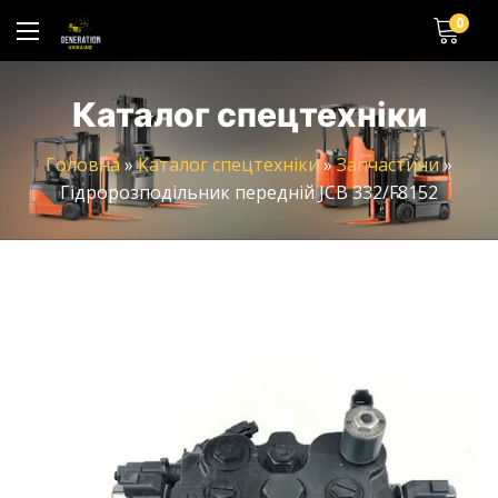
0
Каталог спецтехніки
Головна
»
Каталог спецтехніки
»
Запчастини
»
Гідророзподільник передній JCB 332/F8152