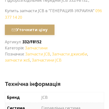
Гідророзподільник передній JCB 332/F8152.,
Купить запчасти JCB в “ГЕНЕРАЦИЯ-УКРАИНА”
096
377 14 20
Уточнити ціну
Артикул:
332/F8152
Категорія:
Запчастини
Позначки:
Запчасти JCB
,
Запчасти джисиби
,
запчасти жсб
,
Запчастини JCB
Технічна інформація
Бренд
JCB
Система
Гідравлічна система