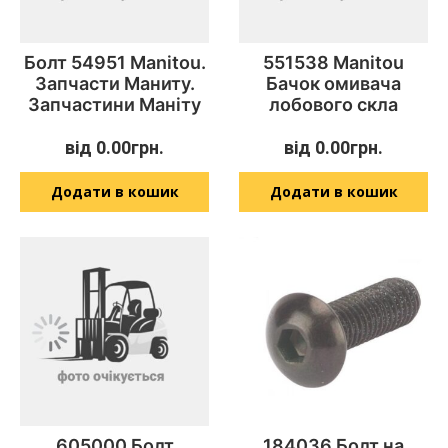
Болт 54951 Manitou.
551538 Manitou
Запчасти Маниту.
Бачок омивача
Запчастини Маніту
лобового скла
від
0.00
грн.
від
0.00
грн.
Додати в кошик
Додати в кошик
605000 Болт
184036 Болт на