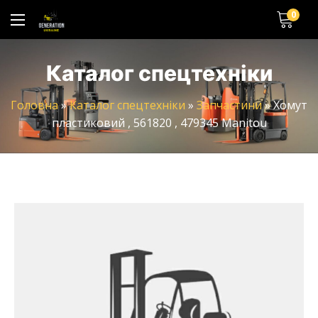
0
Каталог спецтехніки
Головна
»
Каталог спецтехніки
»
Запчастини
»
Хомут
пластиковий , 561820 , 479345 Manitou