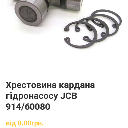
Хрестовина кардана
гідронасосу JCB
914/60080
від
0.00
грн.