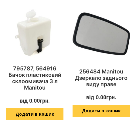
795787, 564916
256484 Manitou
Бачок пластиковий
Дзеркало заднього
склоомивача 3 л
виду праве
Manitou
від
0.00
грн.
від
0.00
грн.
Додати в кошик
Додати в кошик