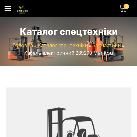
0
Каталог спецтехніки
Головна
»
Каталог спецтехніки
»
Запчастини
»
Кабель електричний 289200 Manitou