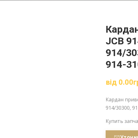
Кардан
JCB 91
914/30
914-31
від
0.00
г
Кардан приво
914/30300, 91
Купить запч
Уточн