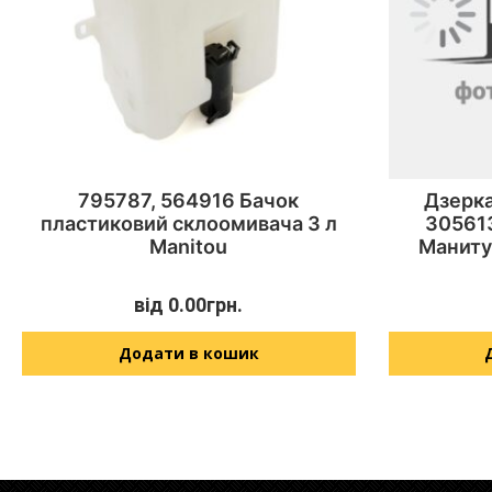
795787, 564916 Бачок
Дзерка
пластиковий склоомивача 3 л
305613
Manitou
Маниту
від
0.00
грн.
Додати в кошик