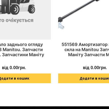
ло заднього огляду
551569 Амортизатор 
 Manitou. Запчасти
скла на Manitou За
. Запчастини Маніту
Маніту Запчасти 
від
0.00
грн.
від
0.00
грн.
Додати в кошик
Додати в коши