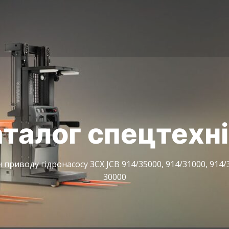
талог спецтехн
приводу гідронасосу 3CX JCB 914/35000, 914/31000, 914/30
30000