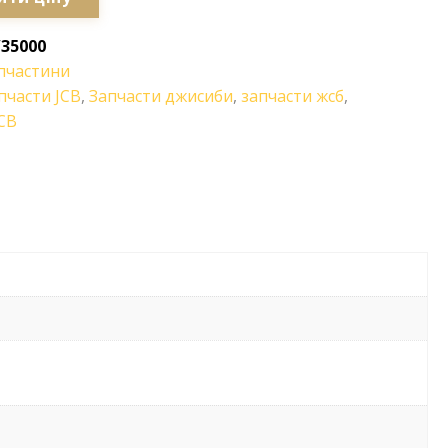
/35000
пчастини
пчасти JCB
,
Запчасти джисиби
,
запчасти жсб
,
CB