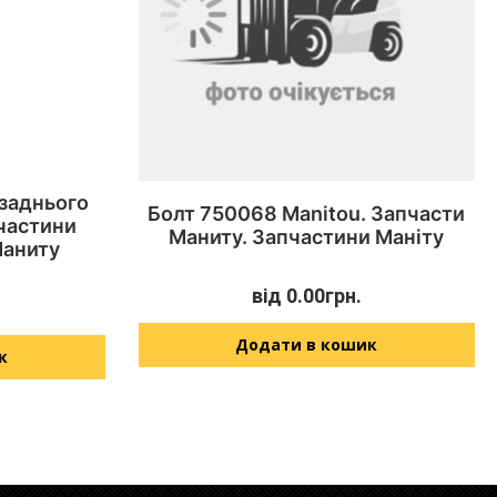
заднього
Болт 750068 Manitou. Запчасти
пчастини
Маниту. Запчастини Маніту
Маниту
від
0.00
грн.
Додати в кошик
к