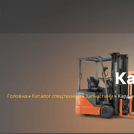
Ка
Головна
»
Каталог спецтехніки
»
Запчастини
»
Кардан 