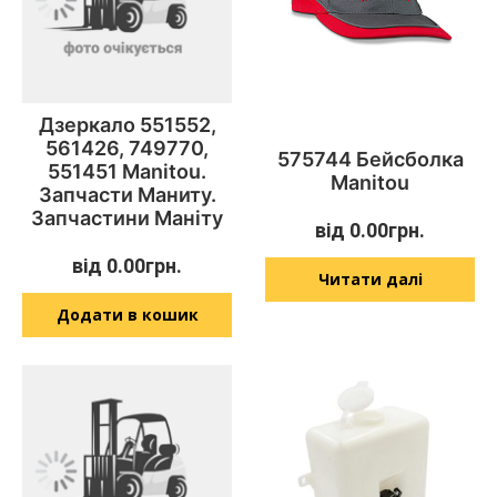
Дзеркало 551552,
561426, 749770,
575744 Бейсболка
551451 Manitou.
Manitou
Запчасти Маниту.
Запчастини Маніту
від
0.00
грн.
від
0.00
грн.
Читати далі
Додати в кошик