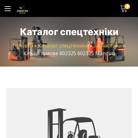
0
Каталог спецтехніки
Головна
»
Каталог спецтехніки
»
Запчастини
»
Кільце гумове 602325 602325 Manitou