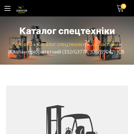
0
Каталог спецтехніки
Головна
»
Каталог спецтехніки
»
Запчастини
»
Клапан пріоритетний (332/G3778, 336/B9042) JCB