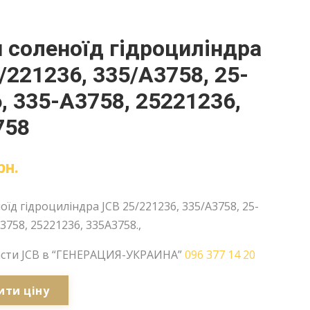
 соленоїд гідроциліндра
/221236, 335/A3758, 25-
, 335-A3758, 25221236,
758
рн.
оїд гідроциліндра JCB 25/221236, 335/A3758, 25-
3758, 25221236, 335A3758.,
асти JCB в “ГЕНЕРАЦИЯ-УКРАИНА”
096 377 14 20
ити ціну