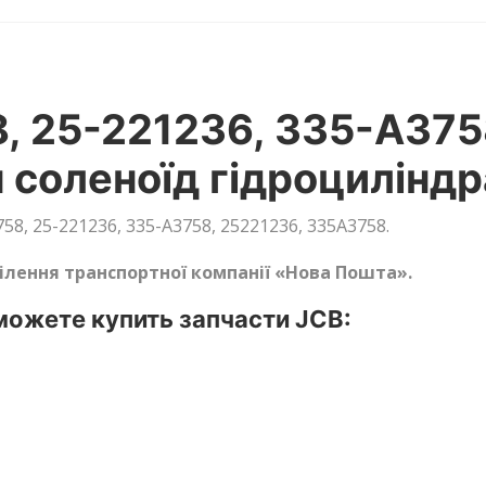
, 25-221236, 335-A375
соленоїд гідроциліндр
8, 25-221236, 335-A3758, 25221236, 335A3758.
ділення транспортної компанії «Нова Пошта».
ожете купить запчасти JCB: