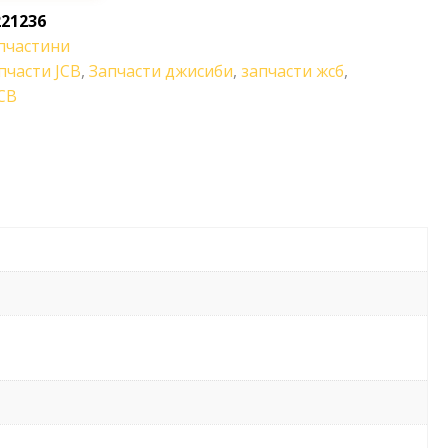
221236
пчастини
пчасти JCB
,
Запчасти джисиби
,
запчасти жсб
,
CB