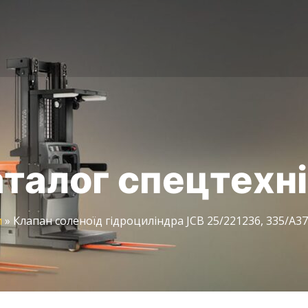
талог спецтехн
и
»
Клапан соленоїд гідроциліндра JCB 25/221236, 335/A375