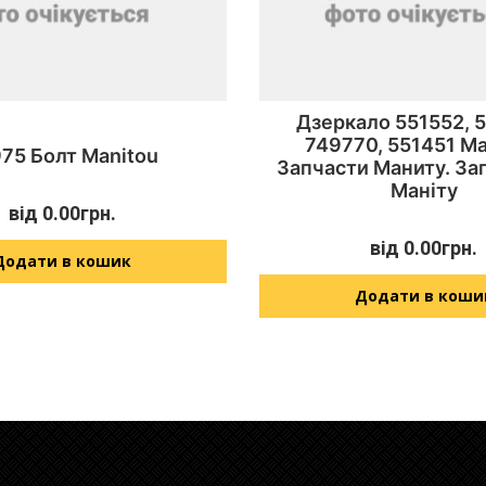
Дзеркало 551552, 
749770, 551451 Ma
75 Болт Manitou
Запчасти Маниту. За
Маніту
від
0.00
грн.
від
0.00
грн.
Додати в кошик
Додати в коши