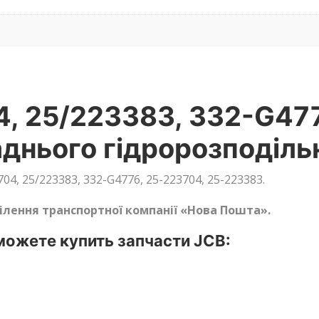
, 25/223383, 332-G477
днього гідророзподіль
4, 25/223383, 332-G4776, 25-223704, 25-223383.
ділення транспортної компанії «Нова Пошта».
ожете купить запчасти JCB: