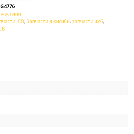
/G4776
пчастини
пчасти JCB
,
Запчасти джисиби
,
запчасти жсб
,
CB