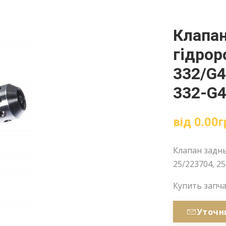
Клапан
гідрор
332/G4
332-G4
від
0.00
г
Клапан заднь
25/223704, 25
Купить запч
Уточн