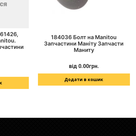
561426,
184036 Болт на Manitou
nitou.
Запчастини Маніту Запчасти
пчастини
Маниту
від
0.00
грн.
Додати в кошик
к