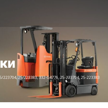
іки
/223704, 25/223383, 332-G4776, 25-223704, 25-223383