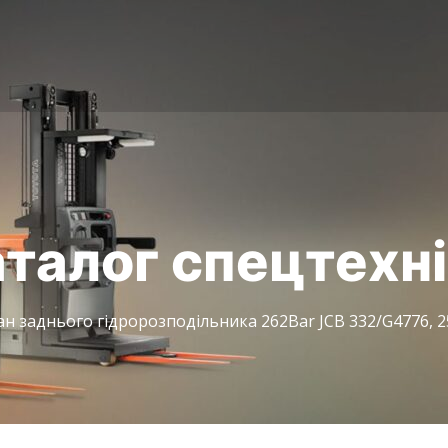
талог спецтехн
н заднього гідророзподільника 262Bar JCB 332/G4776, 25