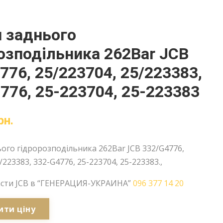
 заднього
озподільника 262Bar JCB
776, 25/223704, 25/223383,
776, 25-223704, 25-223383
рн.
ого гідророзподільника 262Bar JCB 332/G4776,
/223383, 332-G4776, 25-223704, 25-223383.,
асти JCB в “ГЕНЕРАЦИЯ-УКРАИНА”
096 377 14 20
ити ціну