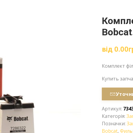
Компле
Bobcat
від
0.00
г
Комплект філ
Купить запч
Уточн
Артикул:
734
Категорія:
За
Позначки:
За
Bobcat
,
Филь