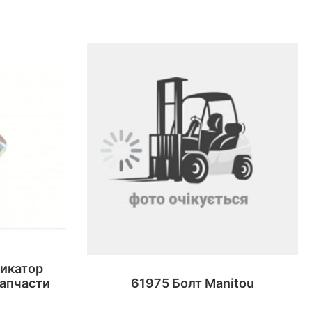
дикатор
Запчасти
61975 Болт Manitou