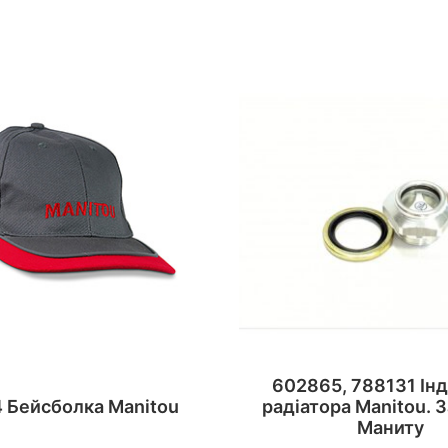
602865, 788131 Ін
 Бейсболка Manitou
радіатора Manitou. 
Маниту