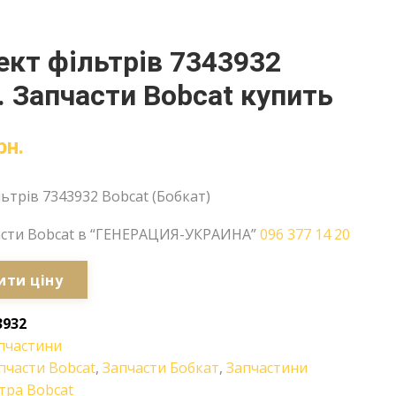
кт фільтрів 7343932
. Запчасти Bobcat купить
рн.
ьтрів 7343932 Bobcat (Бобкат)
асти Bobcat в “ГЕНЕРАЦИЯ-УКРАИНА”
096 377 14 20
ити ціну
3932
пчастини
пчасти Bobcat
,
Запчасти Бобкат
,
Запчастини
тра Bobcat