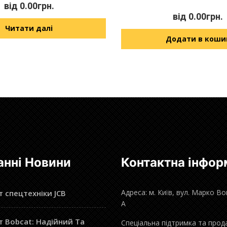
від
0.00
грн.
від
0.00
грн.
Читати далі
Додати в коши
анні Новини
Контактна інфор
Адреса: м. Київ, вул. Марко В
 спецтехніки JCB
А
 Bobcat: Надійний Та
Спеціальна підтримка та прод