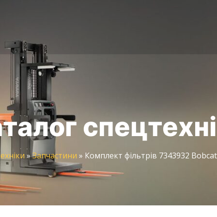
талог спецтехн
ехніки
»
Запчастини
»
Комплект фільтрів 7343932 Bobcat