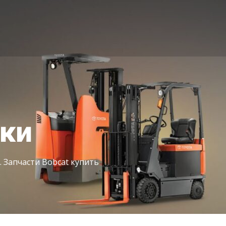
іки
. Запчасти Bobcat купить