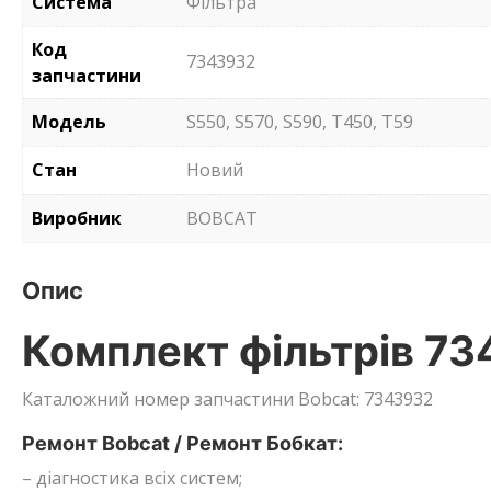
Система
Фільтра
Код
7343932
запчастини
Модель
S550, S570, S590, T450, T59
Стан
Новий
Виробник
BOBCAT
Опис
Комплект фільтрів 73
Каталожний номер запчастини Bobcat: 7343932
Ремонт Bobcat / Ремонт Бобкат:
– діагностика всіх систем;