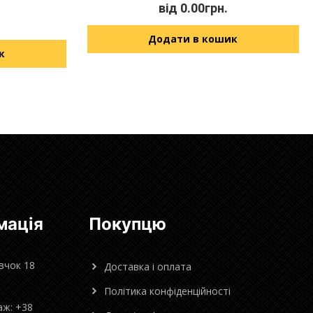
від
0.00
грн.
Додати в кошик
к
мація
Покупцю
овчок 18
Доставка і оплата
Політика конфіденційності
аж: +38