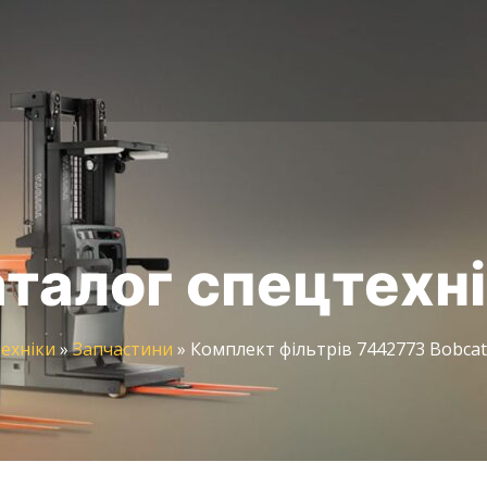
талог спецтехн
ехніки
»
Запчастини
»
Комплект фільтрів 7442773 Bobcat