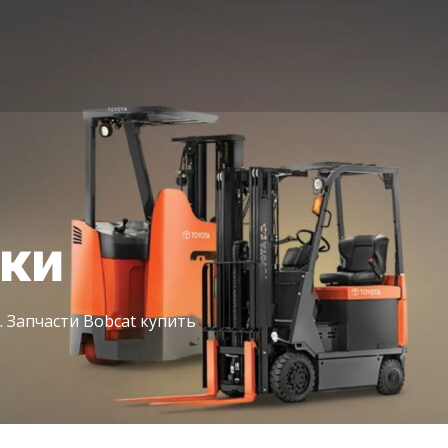
іки
. Запчасти Bobcat купить