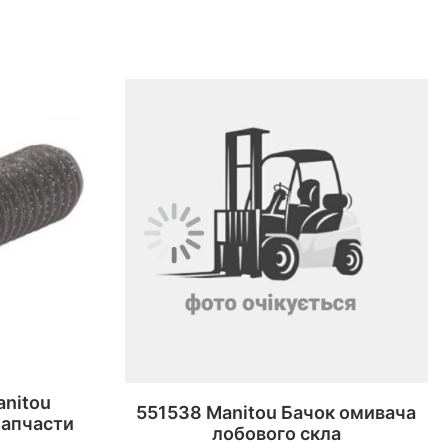
anitou
551538 Manitou Бачок омивача
Запчасти
лобового скла