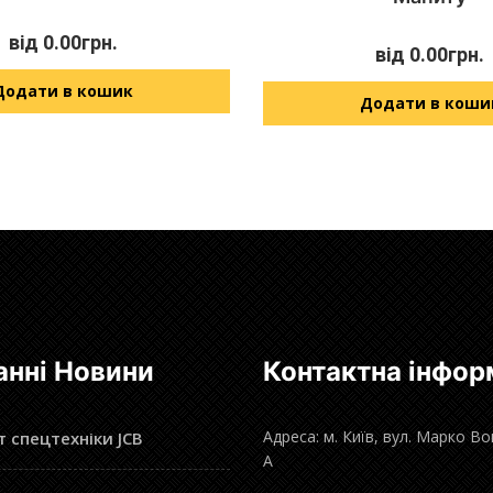
від
0.00
грн.
від
0.00
грн.
Додати в кошик
Додати в коши
анні Новини
Контактна інфор
Адреса: м. Київ, вул. Марко В
 спецтехніки JCB
А