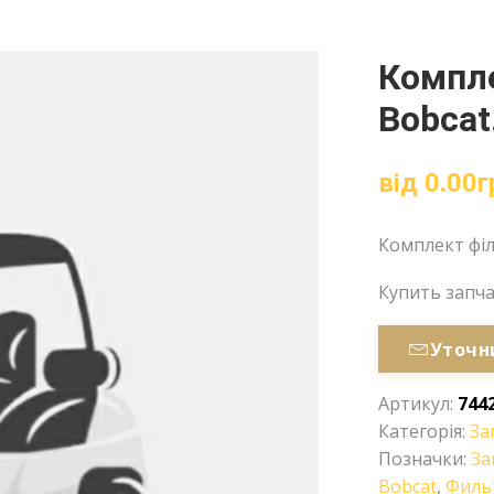
Компле
Bobcat
від
0.00
г
Комплект філ
Купить запч
Уточн
Артикул:
744
Категорія:
За
Позначки:
За
Bobcat
,
Филь