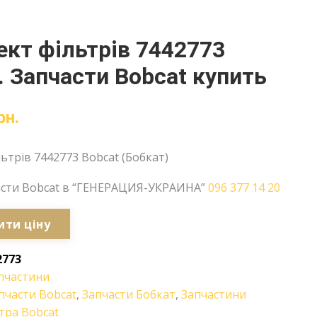
кт фільтрів 7442773
. Запчасти Bobcat купить
рн.
ьтрів 7442773 Bobcat (Бобкат)
асти Bobcat в “ГЕНЕРАЦИЯ-УКРАИНА”
096 377 14 20
ити ціну
2773
пчастини
пчасти Bobcat
,
Запчасти Бобкат
,
Запчастини
тра Bobcat