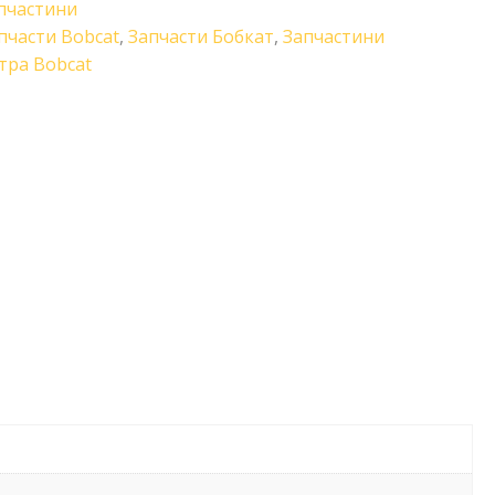
пчастини
пчасти Bobcat
,
Запчасти Бобкат
,
Запчастини
тра Bobcat