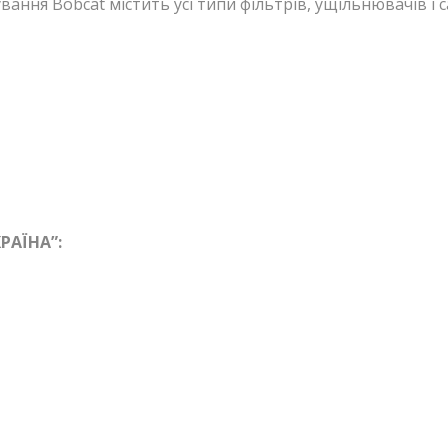
ання Bobcat містить усі типи фільтрів, ущільнювачів і с
РАЇНА”: