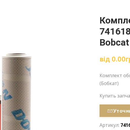
Компл
741618
Bobcat
від
0.00
г
Комплект обс
(Бобкат)
Купить запч
Уточн
Артикул:
741