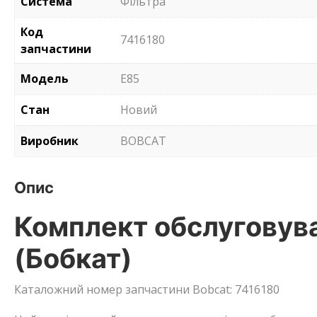
Система
Фільтра
Код
7416180
запчастини
Модель
E85
Стан
Новий
Виробник
BOBCAT
Опис
Комплект обслуговува
(Бобкат)
Каталожний номер запчастини Bobcat: 7416180