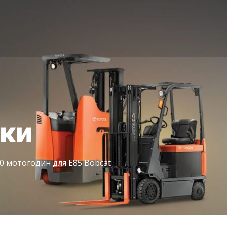
іки
0 мотогодин для E85 Bobcat