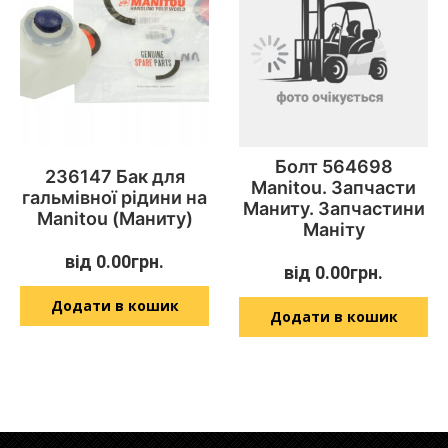
Болт 564698
236147 Бак для
Manitou. Запчасти
гальмівної рідини на
Маниту. Запчастини
Manitou (Маниту)
Маніту
від
0.00
грн.
від
0.00
грн.
Додати в кошик
Додати в кошик