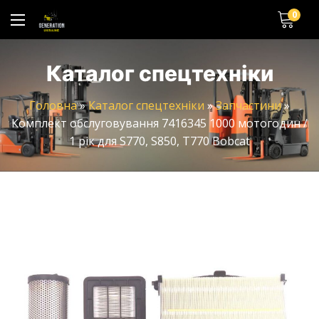
0
Каталог спецтехніки
Головна
»
Каталог спецтехніки
»
Запчастини
»
Комплект обслуговування 7416345 1000 мотогодин /
1 рік для S770, S850, T770 Bobcat