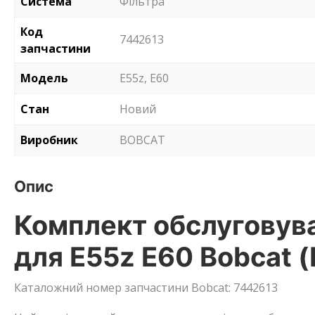
Система
Фільтра
Код
7442613
запчастини
Модель
E55z, E60
Стан
Новий
Виробник
BOBCAT
Опис
Комплект обслуговува
для E55z E60 Bobcat 
Каталожний номер запчастини Bobcat: 7442613