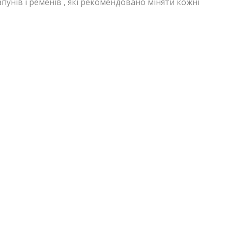
пунів і ременів , які рекомендовано міняти кожні