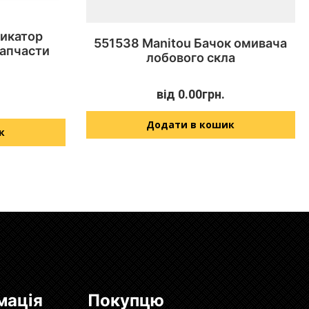
дикатор
551538 Manitou Бачок омивача
Запчасти
лобового скла
від
0.00
грн.
Додати в кошик
к
мація
Покупцю