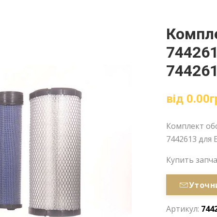
Компл
744261
744261
від
0.00
г
Комплект обс
7442613 для 
Купить запч
Уточн
Артикул:
744