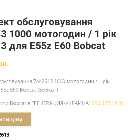
ект обслуговування
3 1000 мотогодин / 1 рік
3 для E55z E60 Bobcat
рн.
луговування 7442613 1000 мотогодин / 1 рік
E55z E60 Bobcat (Бобкат)
асти Bobcat в “ГЕНЕРАЦИЯ-УКРАИНА”
096 377 14 20
ити ціну
2613