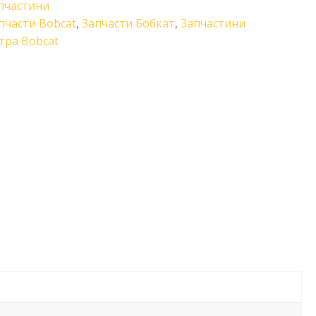
пчастини
пчасти Bobcat
,
Запчасти Бобкат
,
Запчастини
тра Bobcat