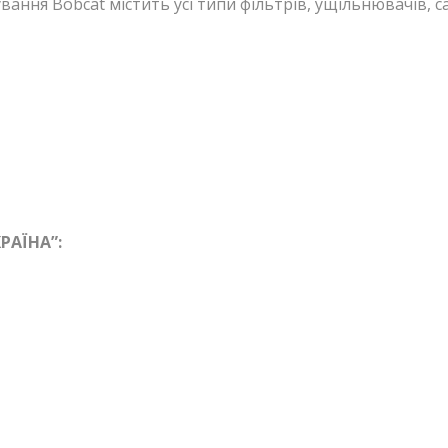
ання Bobcat містить усі типи фільтрів, ущільнювачів, са
РАЇНА”: