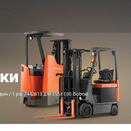
іки
н / 1 рік 7442613 для E55z E60 Bobcat