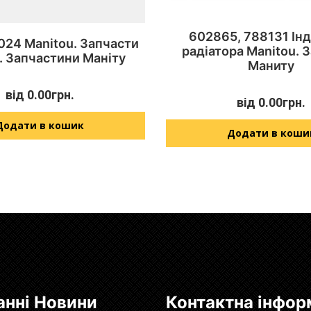
602865, 788131 Ін
024 Manitou. Запчасти
радіатора Manitou. 
. Запчастини Маніту
Маниту
від
0.00
грн.
від
0.00
грн.
Додати в кошик
Додати в коши
анні Новини
Контактна інфор