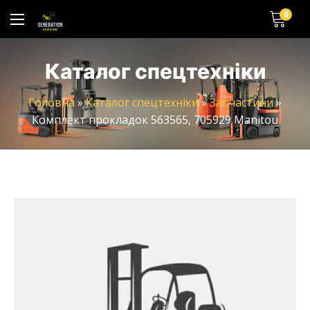
0
Каталог спецтехніки
Головна
»
Каталог спецтехніки
»
Запчастини
»
Комплект прокладок 563565, 705929 Manitou