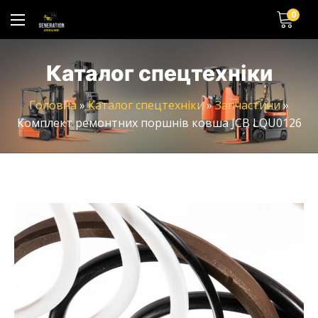
0
Каталог спецтехніки
Головна
»
Каталог спецтехніки
»
Запчастини
»
Комплект ремонтних поршнів ковша JCB LQU0126