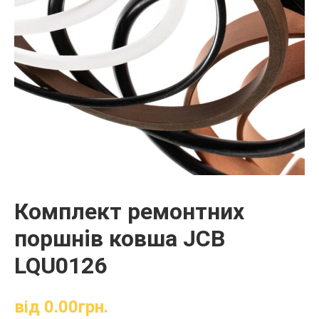
Комплект ремонтних
поршнів ковша JCB
LQU0126
від
0.00
грн.