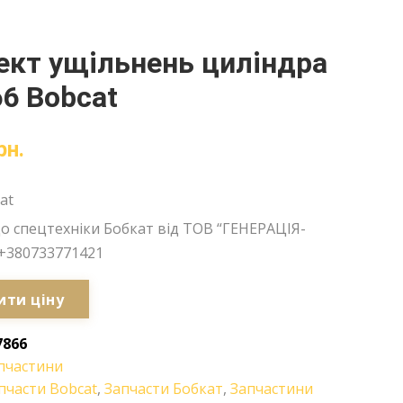
кт ущільнень циліндра
6 Bobcat
рн.
at
о спецтехніки Бобкат від ТОВ “ГЕНЕРАЦІЯ-
+380733771421
ити ціну
7866
пчастини
пчасти Bobcat
,
Запчасти Бобкат
,
Запчастини