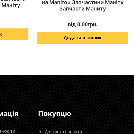
на Manitou Запчастини Маніту
 Маніту
Запчасти Маниту
від
0.00
грн.
к
Додати в кошик
мація
Покупцю
овчок 18
Доставка і оплата