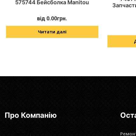
575744 Бейсболка Manitou
Запчаст
від
0.00
грн.
Читати далі
Про Компанію
Ост
Ремонт