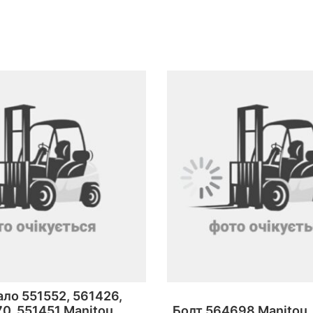
ло 551552, 561426,
0, 551451 Manitou.
Болт 564698 Manitou.