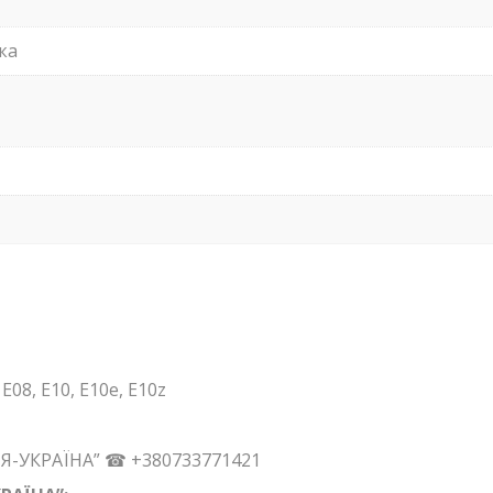
ка
08, E10, E10e, E10z
ЦІЯ-УКРАЇНА” ☎ +380733771421