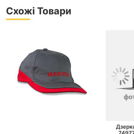
Схожі Товари
Дзерка
74977