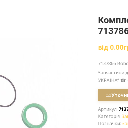
Компле
713786
від
0.00
г
7137866 Bobc
Запчастини д
УКРАЇНА” ☎ 
Уточн
Артикул:
713
Категорія:
За
Позначки:
За