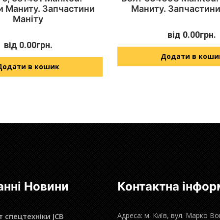
и Маниту. Запчастини
Маниту. Запчастини
Маніту
від
0.00
грн.
від
0.00
грн.
Додати в коши
Додати в кошик
анні Новини
Контактна інфор
Адреса: м. Київ, вул. Марко В
 спецтехніки JCB