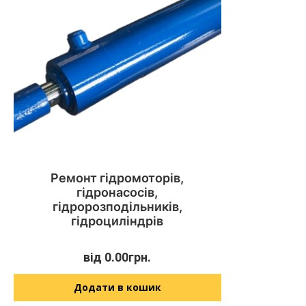
Ремонт гідромоторів,
гідронасосів,
гідророзподільників,
гідроциліндрів
від
0.00
грн.
Додати в кошик