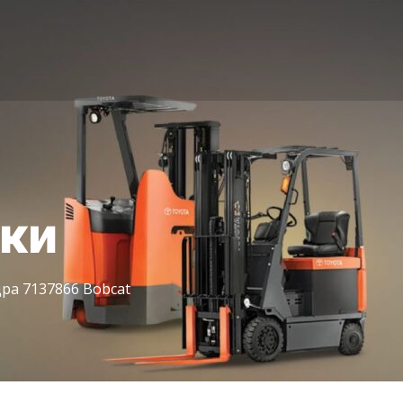
іки
ра 7137866 Bobcat