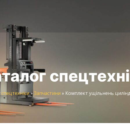
талог спецтехн
 спецтехніки
»
Запчастини
»
Комплект ущільнень цилінд