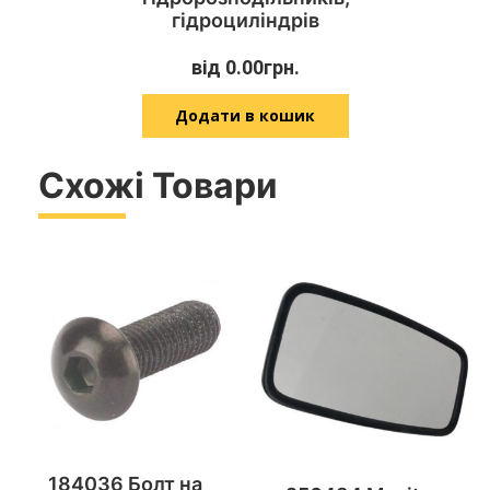
гідроциліндрів
від
0.00
грн.
Додати в кошик
Схожі Товари
184036 Болт на