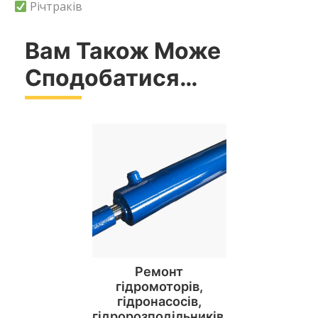
Річтраків
Вам Також Може
Сподобатися…
Ремонт
гідромоторів,
гідронасосів,
гідророзподільників,