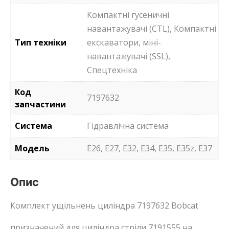
Компактні гусеничні
навантажувачі (CTL), Компактні
Тип техніки
екскаватори, міні-
навантажувачі (SSL),
Спецтехніка
Код
7197632
запчастини
Система
Гідравлічна система
Модель
E26, E27, E32, E34, E35, E35z, E37
Опис
Комплект ущільнень циліндра 7197632 Bobcat
призначений для циліндра стріли 7191555 на