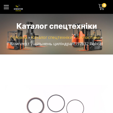
0
Каталог спецтехніки
Головна
»
Каталог спецтехніки
»
Запчастини
»
Комплект ущільнень циліндра 7197632 Bobcat