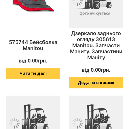
Дзеркало заднього
огляду 305613
575744 Бейсболка
Manitou. Запчасти
Manitou
Маниту. Запчастини
Маніту
від
0.00
грн.
від
0.00
грн.
Читати далі
Додати в кошик