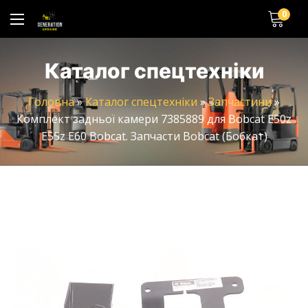
0
Каталог спецтехніки
Головна
»
Каталог спецтехніки
»
Запчастини
»
Комплект задньої камери 7385889 для Bobcat E50z
E55z E60 Bobcat. Запчасти Bobcat (Бобкат)