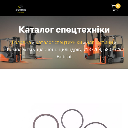
0
Каталог спецтехніки
Головна
»
Каталог спецтехніки
»
Запчастини
»
Комплекти ущільнень циліндрів, 7137769, 6803329
Bobcat