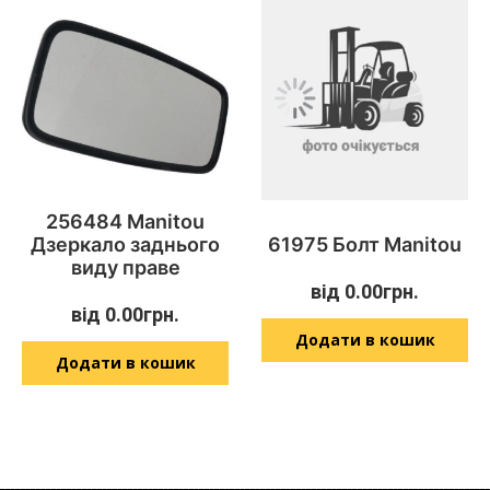
256484 Manitou
Дзеркало заднього
61975 Болт Manitou
виду праве
від
0.00
грн.
від
0.00
грн.
Додати в кошик
Додати в кошик