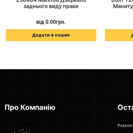
заднього виду праве
Маниту
від
0.00
грн.
Додати в кошик
Про Компанію
Ост
Ремонт