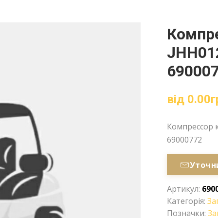
Компр
JHH012
69000
від
0.00
г
Компрессор к
69000772
Уточн
Артикул:
690
Категорія:
За
Позначки:
За