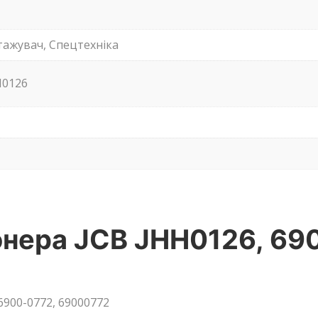
тажувач, Спецтехніка
H0126
нера JCB JHH0126, 690
6900-0772, 69000772