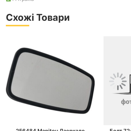
Схожі Товари
256484 Manitou Дзеркало
Болт 72