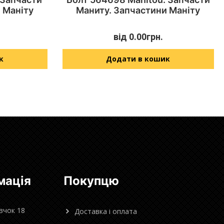
 Маніту
Маниту. Запчастини Маніту
від
0.00
грн.
к
Додати в кошик
мація
Покупцю
овчок 18
Доставка і оплата