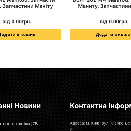
. Запчастини Маніту
Маниту. Запчастини
від
0.00
грн.
від
0.00
грн.
Додати в кошик
Додати в коши
анні Новини
Контактна інфор
Адреса: м. Київ, вул. Марко В
 спецтехніки JCB
А