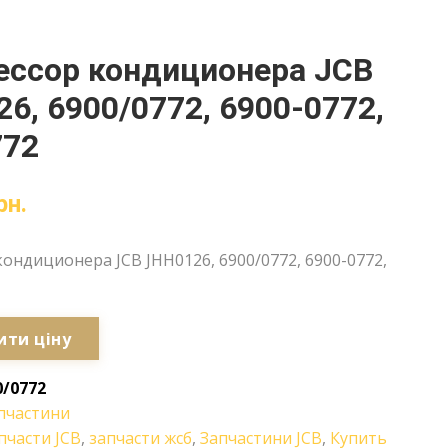
ессор кондиционера JCB
6, 6900/0772, 6900-0772,
772
рн.
ондиционера JCB JHH0126, 6900/0772, 6900-0772,
ити ціну
0/0772
пчастини
пчасти JCB
,
запчасти жсб
,
Запчастини JCB
,
Купить