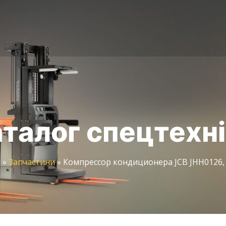
талог спецтехн
и
»
Запчастини
»
Компрессор кондиционера JCB JHH0126, 6