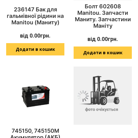
Болт 602608
236147 Бак для
Manitou. Запчасти
гальмівної рідини на
Маниту. Запчастини
Manitou (Маниту)
Маніту
від
0.00
грн.
від
0.00
грн.
Додати в кошик
Додати в кошик
745150, 745150M
Акумулятор (АКБ)