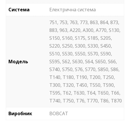
Система
Електрична система
751, 753, 763, 773, 863, 864, 873,
883, 963, A220, A300, A770, S130,
S150, S160, S175, S185, S205,
S220, S250, S300, S330, S450,
S510, S530, S550, S570, S590,
Модель
S595, S62, S630, S64, S650, S66,
S740, S750, S76, S770, S850, S86,
T140, T180, T190, T200, T250,
T300, T320, T450, T550, T590,
T595, T62, T630, T64, T650, T66,
T740, T750, T76, T770, T86, T870
Виробник
BOBCAT