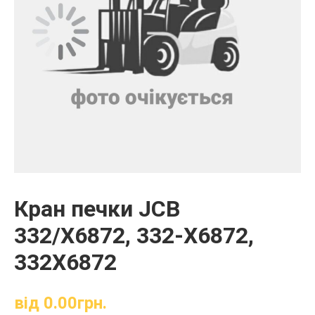
Кран печки JCB
332/X6872, 332-X6872,
332X6872
від
0.00
грн.