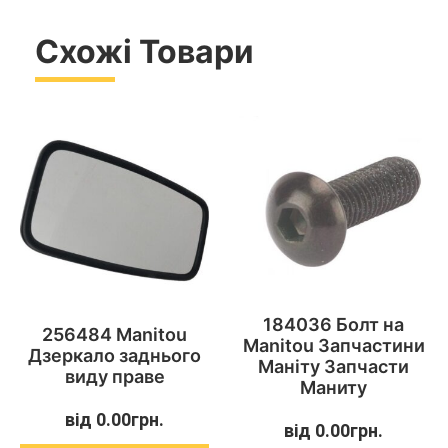
Схожі Товари
184036 Болт на
256484 Manitou
Manitou Запчастини
Дзеркало заднього
Маніту Запчасти
виду праве
Маниту
від
0.00
грн.
від
0.00
грн.