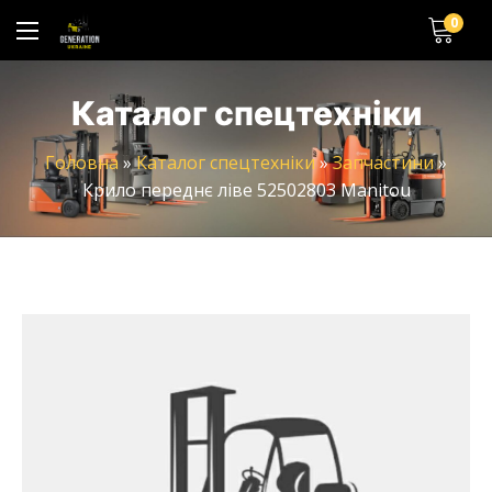
0
Каталог спецтехніки
Головна
»
Каталог спецтехніки
»
Запчастини
»
Крило переднє ліве 52502803 Manitou