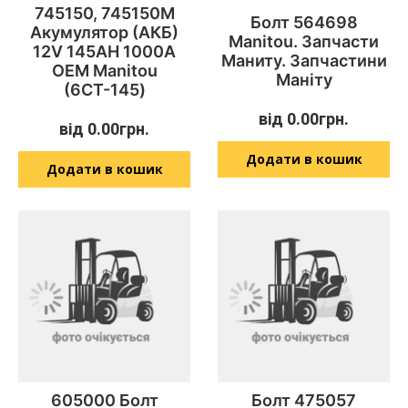
745150, 745150M
Болт 564698
Акумулятор (АКБ)
Manitou. Запчасти
12V 145AH 1000A
Маниту. Запчастини
OEM Manitou
Маніту
(6СТ-145)
від
0.00
грн.
від
0.00
грн.
Додати в кошик
Додати в кошик
605000 Болт
Болт 475057