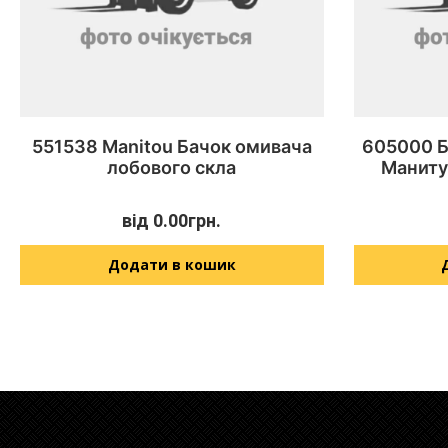
551538 Manitou Бачок омивача
605000 Б
лобового скла
Маниту
від
0.00
грн.
Додати в кошик