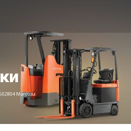
іки
502804 Manitou