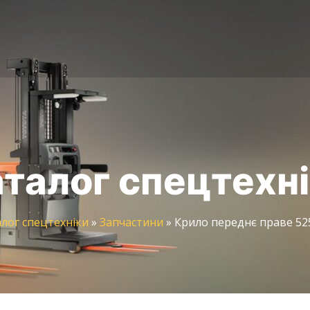
талог спецтехн
лог спецтехніки
»
Запчастини
»
Крило переднє праве 52