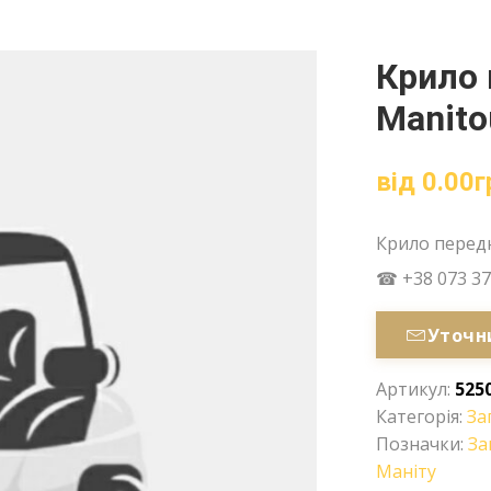
Крило 
Manito
від
0.00
г
Крило перед
☎ +38 073 37
Уточн
Артикул:
525
Категорія:
За
Позначки:
За
Маніту