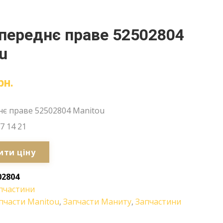
переднє праве 52502804
u
рн.
нє праве 52502804 Manitou
7 14 21
ити ціну
02804
пчастини
пчасти Manitou
,
Запчасти Маниту
,
Запчастини