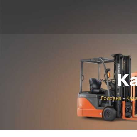
Ка
Головна
»
Ката