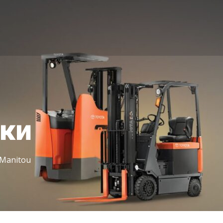
іки
Manitou