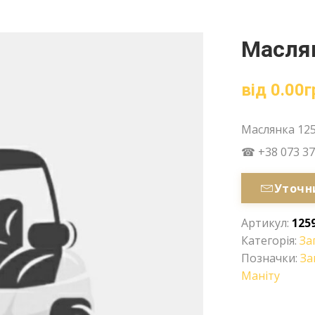
Маслян
від
0.00
г
Маслянка 12
☎ +38 073 37
Уточн
Артикул:
125
Категорія:
За
Позначки:
За
Маніту