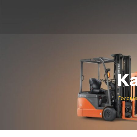
Ка
Головн