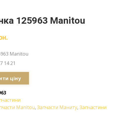
ка 125963 Manitou
рн.
5963 Manitou
7 14 21
ити ціну
963
пчастини
пчасти Manitou
,
Запчасти Маниту
,
Запчастини