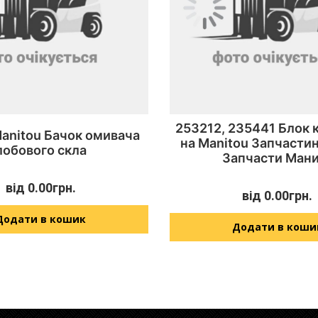
253212, 235441 Блок 
anitou Бачок омивача
на Manitou Запчасти
лобового скла
Запчасти Мани
від
0.00
грн.
від
0.00
грн.
Додати в кошик
Додати в коши