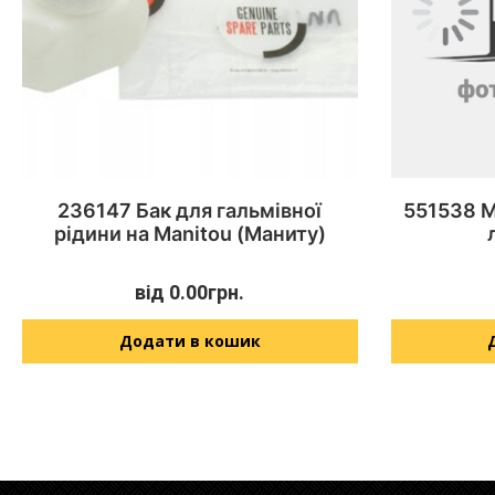
236147 Бак для гальмівної
551538 M
рідини на Manitou (Маниту)
від
0.00
грн.
Додати в кошик