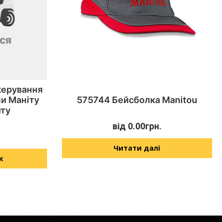
керування
ни Маніту
575744 Бейсболка Manitou
ту
від
0.00
грн.
Читати далі
к