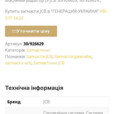
Масляний радіатор JS JCB 30/926629, 30-926629.,
Купить запчасти JCB в “ГЕНЕРАЦИЯ-УКРАИНА”
096
377 14 20
Уточнити ціну
Артикул:
30/926629
Категорія:
Запчастини
Позначки:
Запчасти JCB
,
Запчасти джисиби
,
запчасти жсб
,
Запчастини JCB
Технічна інформація
Бренд
JCB
Гідравлічна система, Система