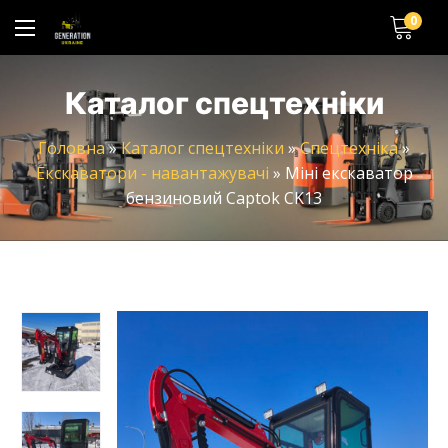
0
Каталог спецтехніки
Головна
»
Каталог спецтехніки
»
Спецтехніка
»
Екскаватори - навантажувачі
»
Міні екскаватор
бензиновий Captok CK13