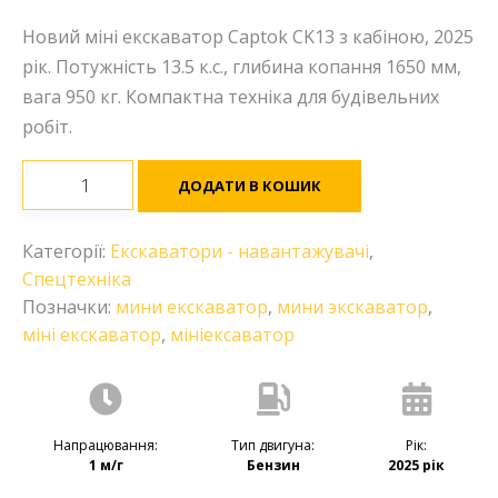
Новий міні екскаватор Captok CK13 з кабіною, 2025
рік. Потужність 13.5 к.с., глибина копання 1650 мм,
вага 950 кг. Компактна техніка для будівельних
робіт.
Міні
ДОДАТИ В КОШИК
екскаватор
бензиновий
Категорії:
Екскаватори - навантажувачі
,
Captok
Спецтехніка
CK13
Позначки:
мини екскаватор
,
мини экскаватор
,
кількість
міні екскаватор
,
мініексаватор
Напрацювання:
Тип двигуна:
Рік:
1 м/г
Бензин
2025 рік