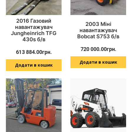
2016 Газовий
2003 Міні
навантажувач
навантажувач
Jungheinrich TFG
Bobcat S753 б/в
430s б/в
720 000.00
грн.
613 884.00
грн.
Додати в кошик
Додати в кошик