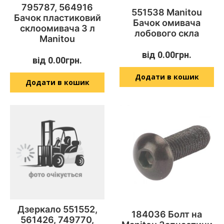
795787, 564916
551538 Manitou
Бачок пластиковий
Бачок омивача
склоомивача 3 л
лобового скла
Manitou
від
0.00
грн.
від
0.00
грн.
Додати в кошик
Додати в кошик
Дзеркало 551552,
184036 Болт на
561426, 749770,