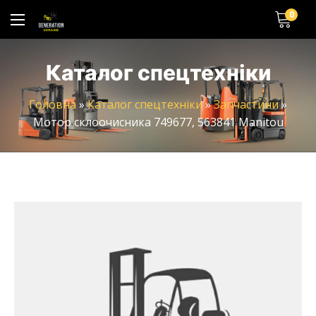
0
Каталог спецтехніки
Головна
»
Каталог спецтехніки
»
Запчастини
»
Мотор склоочисника 749677, 563841 Manitou