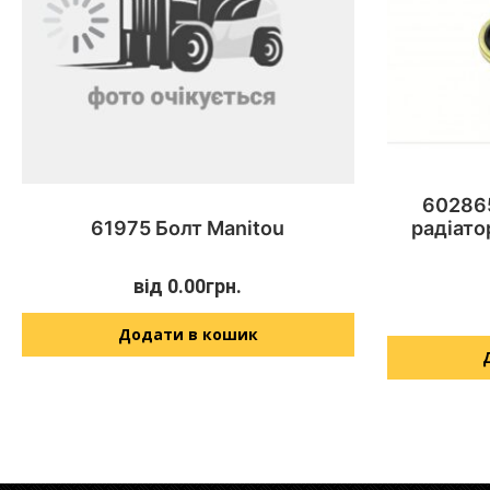
602865
61975 Болт Manitou
радіато
від
0.00
грн.
Додати в кошик