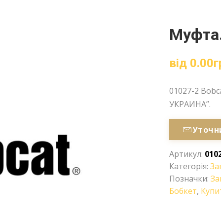
Муфта.
від
0.00
г
01027-2 Bobc
УКРАИНА”.
Уточн
Артикул:
010
Категорія:
За
Позначки:
За
Бобкет
,
Купи