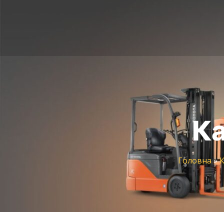
Ка
Головна
»
К