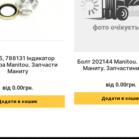
, 788131 Індикатор
Болт 202144 Manitou.
ра Manitou. Запчасти
Маниту. Запчастини
Маниту
від
0.00
грн.
від
0.00
грн.
Додати в коши
Додати в кошик