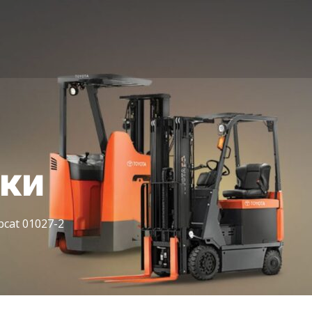
іки
cat 01027-2