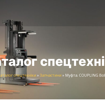
талог спецтехн
аталог спецтехніки
»
Запчастини
»
Муфта. COUPLING Bob