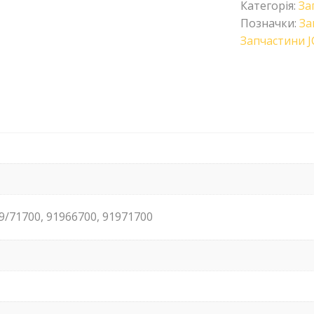
Категорія:
За
Позначки:
За
Запчастини J
19/71700, 91966700, 91971700