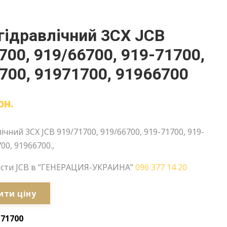
гідравлічний 3CX JCB
700, 919/66700, 919-71700,
700, 91971700, 91966700
рн.
ічний 3CX JCB 919/71700, 919/66700, 919-71700, 919-
00, 91966700.,
асти JCB в “ГЕНЕРАЦИЯ-УКРАИНА”
096 377 14 20
ити ціну
/71700