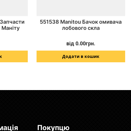
 Запчасти
551538 Manitou Бачок омивача
 Маніту
лобового скла
від
0.00
грн.
к
Додати в кошик
мація
Покупцю