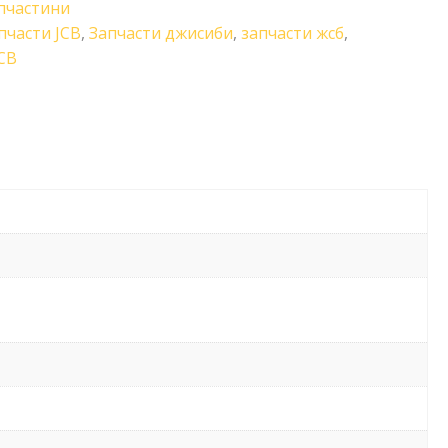
пчастини
пчасти JCB
,
Запчасти джисиби
,
запчасти жсб
,
CB