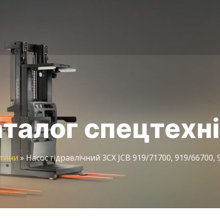
талог спецтехн
тини
»
Насос гідравлічний 3CX JCB 919/71700, 919/66700, 