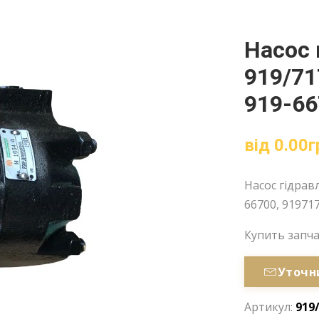
Насос 
919/71
919-66
від
0.00
г
Насос гідравл
66700, 919717
Купить запч
Уточн
Артикул:
919