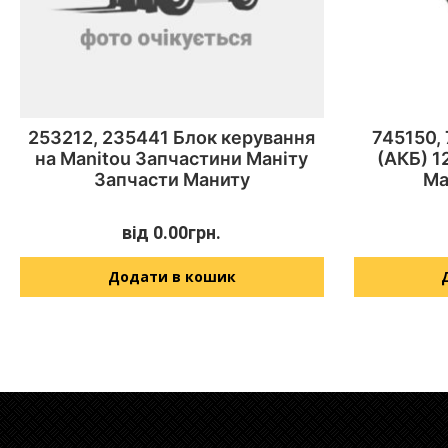
253212, 235441 Блок керування
745150,
на Manitou Запчастини Маніту
(АКБ) 
Запчасти Маниту
Ma
від
0.00
грн.
Додати в кошик