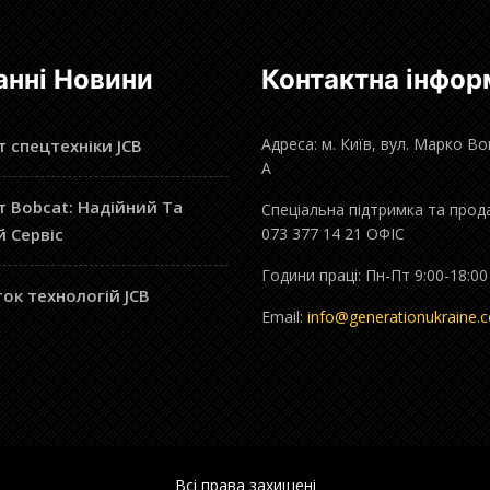
анні Новини
Контактна інфор
Адреса: м. Київ, вул. Марко В
 спецтехніки JCB
А
 Bobcat: Надійний Та
Спеціальна підтримка та прод
й Сервіс
073 377 14 21 ОФІС
Години праці: Пн-Пт 9:00-18:00
ок технологій JCB
Email:
info@generationukraine.
Всі права захищені