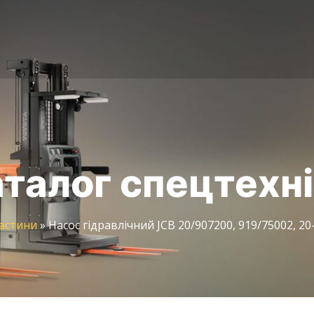
талог спецтехн
астини
»
Насос гідравлічний JCB 20/907200, 919/75002, 20