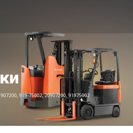
іки
-907200, 919-75002, 20907200, 91975002