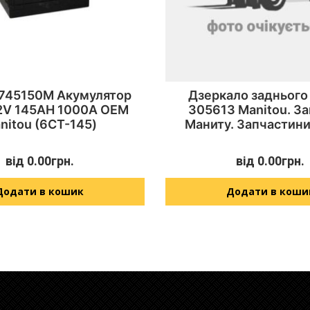
 745150M Акумулятор
Дзеркало заднього
12V 145AH 1000A OEM
305613 Manitou. З
nitou (6СТ-145)
Маниту. Запчастини
від
0.00
грн.
від
0.00
грн.
Додати в кошик
Додати в коши