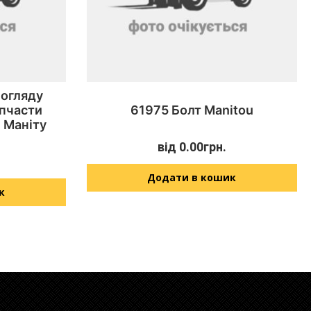
 огляду
апчасти
61975 Болт Manitou
 Маніту
від
0.00
грн.
Додати в кошик
к