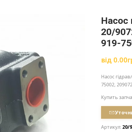
Насос 
20/907
919-75
від
0.00
г
Насос гідравл
75002, 209072
Купить запч
Уточн
Артикул:
20/