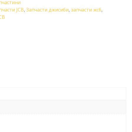
пчастини
пчасти JCB
,
Запчасти джисиби
,
запчасти жсб
,
CB