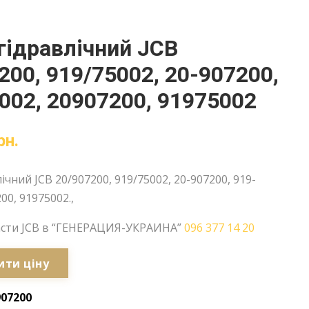
гідравлічний JCB
200, 919/75002, 20-907200,
002, 20907200, 91975002
рн.
ічний JCB 20/907200, 919/75002, 20-907200, 919-
00, 91975002.,
асти JCB в “ГЕНЕРАЦИЯ-УКРАИНА”
096 377 14 20
ити ціну
907200