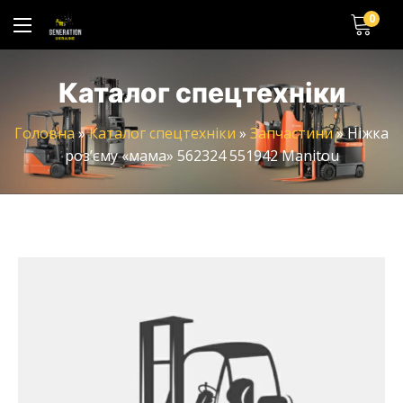
0
Каталог спецтехніки
Головна
»
Каталог спецтехніки
»
Запчастини
»
Ніжка
роз’єму «мама» 562324 551942 Manitou