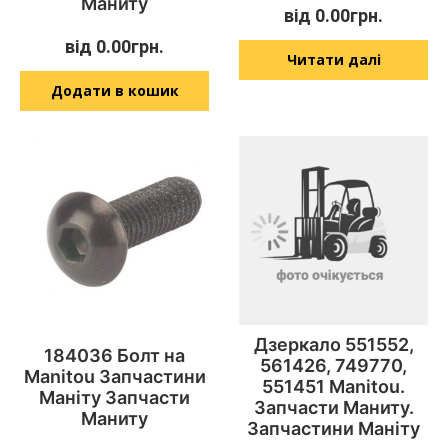
Маниту
від
0.00
грн.
від
0.00
грн.
Читати далі
Додати в кошик
Дзеркало 551552,
184036 Болт на
561426, 749770,
Manitou Запчастини
551451 Manitou.
Маніту Запчасти
Запчасти Маниту.
Маниту
Запчастини Маніту