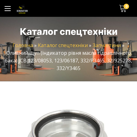
0
Каталог спецтехніки
Головна
»
Каталог спецтехніки
»
Запчастини
»
Оливний щуп (індикатор рівня масла гідравлічного
бака) JCB 123/08053, 123/06187, 332/P3465, 32/925278,
332/Y3465