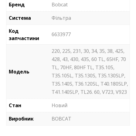
Бренд
Bobcat
Система
Фільтра
Код
6633977
запчастини
220, 225, 231, 30, 34, 35, 38, 425,
428, 43, 430, 435, 60 TL, 65HF, 70
TL, 70HF, 80HF TL, T35.105,
Модель
T35.105L, T35.130S, T35.130SLP,
T35.140S, T36.120SL, T40.180SLP,
T41.140SLP, TL26. 60, V723, V923
Стан
Новий
Виробник
BOBCAT