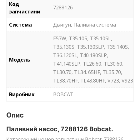
Код
7288126
запчастини
Система
Двигун, Паливна система
E57W, T35.105, T35.105L,
T35.130S, T35.130SLP, T35.140S,
T36.120SL, T40.180SLP,
Модель
T41.140SLP, TL26.60, TL30.60,
TL30.70, TL34. 65HF, TL35.70,
TL38.70HF, TL43.80HF, V723, V923
Виробник
BOBCAT
Опис
Паливний насос, 7288126 Bobcat.
Каталожний номер запчастини Bobcat: 7288126.