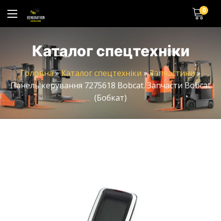
0
Каталог спецтехніки
Головна
»
Каталог спецтехніки
»
Запчастини
»
Панель керування 7275618 Bobcat. Запчасти Bobcat
(Бобкат)