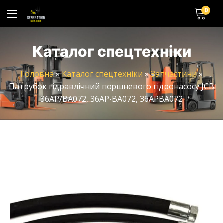
0
Каталог спецтехніки
Головна
»
Каталог спецтехніки
»
Запчастини
»
Патрубок гідравлічний поршневого гідронасосу JCB
36AP/BA072, 36AP-BA072, 36APBA072