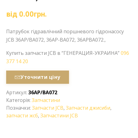
від
0.00
грн.
Патрубок гідравлічний поршневого гідронасосу
JCB 36AP/BA072, 36AP-BA072, 36APBA072.,
Купить запчасти JCB в “ГЕНЕРАЦИЯ-УКРАИНА”
096
377 14 20
Уточнити ціну
Артикул:
36AP/BA072
Категорія:
Запчастини
Позначки:
Запчасти JCB
,
Запчасти джисиби
,
запчасти жсб
,
Запчастини JCB