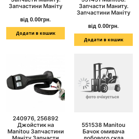
Запчастини Маніту
Запчасти Маниту.
Запчастини Маніту
від
0.00
грн.
від
0.00
грн.
Додати в кошик
Додати в кошик
240976, 256892
Джойстик на
551538 Manitou
Manitou Запчастини
Бачок омивача
Маніту Запчасти
лобового скла