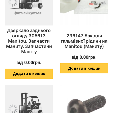
Дзеркало заднього
огляду 305613
236147 Бак для
Manitou. Запчасти
гальмівної рідини на
Маниту. Запчастини
Manitou (Маниту)
Маніту
від
0.00
грн.
від
0.00
грн.
Додати в кошик
Додати в кошик