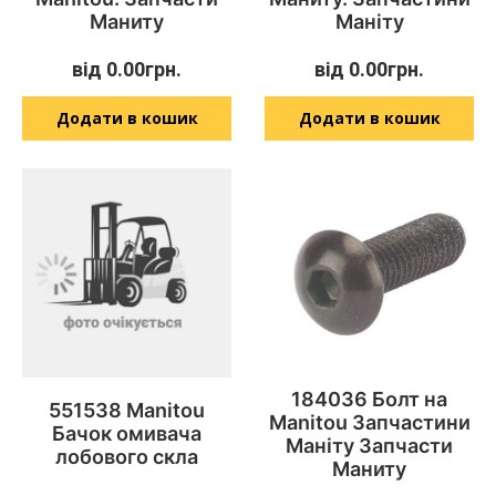
Маниту
Маніту
від
0.00
грн.
від
0.00
грн.
Додати в кошик
Додати в кошик
184036 Болт на
551538 Manitou
Manitou Запчастини
Бачок омивача
Маніту Запчасти
лобового скла
Маниту