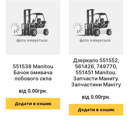
Дзеркало 551552,
551538 Manitou
561426, 749770,
Бачок омивача
551451 Manitou.
лобового скла
Запчасти Маниту.
Запчастини Маніту
від
0.00
грн.
від
0.00
грн.
Додати в кошик
Додати в кошик