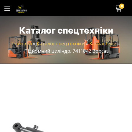
0
Каталог спецтехніки
Головна
»
Каталог спецтехніки
»
Запчастини
»
Підйомний циліндр, 7411842 Bobcat