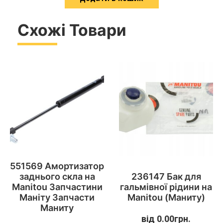
Схожі Товари
551569 Амортизатор
заднього скла на
236147 Бак для
Manitou Запчастини
гальмівної рідини на
Маніту Запчасти
Manitou (Маниту)
Маниту
від
0.00
грн.