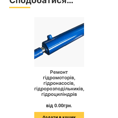
Сподобатися…
Ремонт
гідромоторів,
гідронасосів,
гідророзподільників,
гідроциліндрів
від
0.00
грн.
Додати в кошик