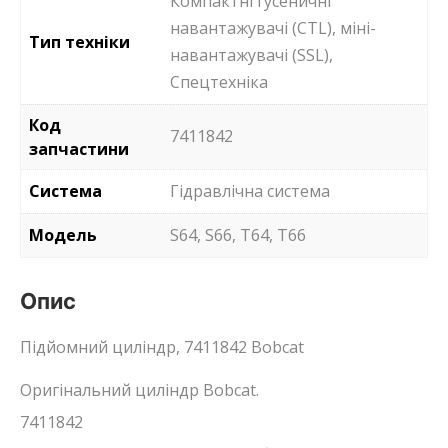
Компактні гусеничні
навантажувачі (CTL), міні-
Тип техніки
навантажувачі (SSL),
Спецтехніка
Код
7411842
запчастини
Система
Гідравлічна система
Модель
S64, S66, T64, T66
Опис
Підйомний циліндр, 7411842 Bobcat
Оригінальний циліндр Bobcat.
7411842