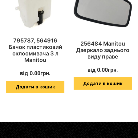
795787, 564916
256484 Manitou
Бачок пластиковий
Дзеркало заднього
склоомивача 3 л
виду праве
Manitou
від
0.00
грн.
від
0.00
грн.
Додати в кошик
Додати в кошик