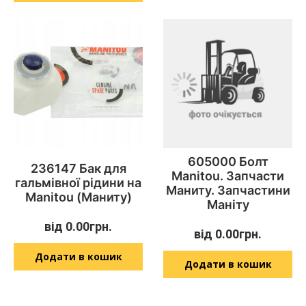
605000 Болт
236147 Бак для
Manitou. Запчасти
гальмівної рідини на
Маниту. Запчастини
Manitou (Маниту)
Маніту
від
0.00
грн.
від
0.00
грн.
Додати в кошик
Додати в кошик