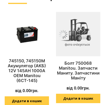
745150, 745150M
Болт 750068
Акумулятор (АКБ)
Manitou. Запчасти
12V 145AH 1000A
Маниту. Запчастини
OEM Manitou
Маніту
(6СТ-145)
від
0.00
грн.
від
0.00
грн.
Додати в кошик
Додати в кошик